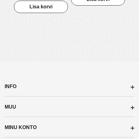
Lisa korvi
INFO
MUU
Meist
Ostutingimused
MINU KONTO
Kaubamärgid
Privaatsuspoliitika