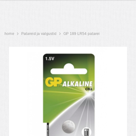
home
Patareid ja valgustid
GP 189 LR54 patarei
ot
KIRSID TUMEDAS
KREEKA PÄHKE