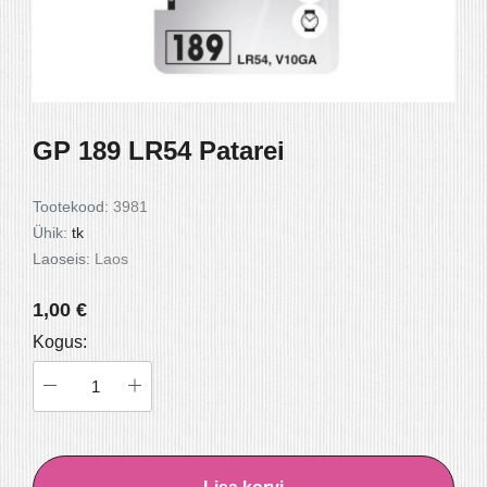
250 G
ŠOKOLAADIS vegan
šokolaadis vega
5,70 €
5,20 €
GP 189 LR54 Patarei
Tootekood:
3981
Ühik:
tk
Laoseis:
Laos
1,00 €
Kogus: