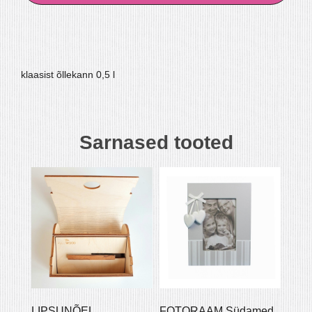
klaasist õllekann 0,5 l
Sarnased tooted
LIPSUNÕEL
FOTORAAM Südamed