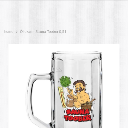
home
Õllekann Sauna Toober 0,5 l
ot
KIRSID TUMEDAS
KREEKA PÄHKE