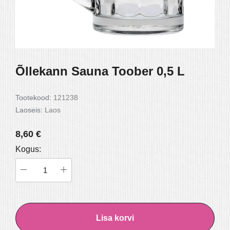
250 G
ŠOKOLAADIS vegan
šokolaadis vega
5,70 €
5,20 €
Õllekann Sauna Toober 0,5 L
Tootekood:
121238
Laoseis:
Laos
8,60 €
Kogus:
Lisa korvi