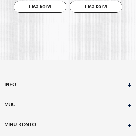
Lisa korvi
Lisa korvi
INFO
MUU
Meist
Ostutingimused
MINU KONTO
Kaubamärgid
Privaatsuspoliitika