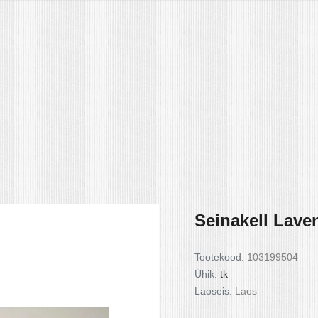
Seinakell Lave
Tootekood:
103199504
Ühik:
tk
Laoseis:
Laos
das