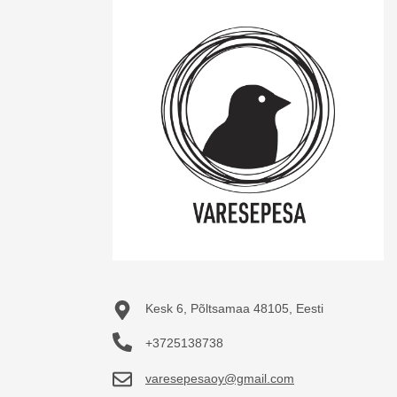
Kesk 6, Põltsamaa 48105, Eesti
+3725138738
varesepesaoy@gmail.com