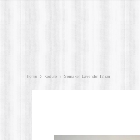
home
Kodule
Seinakell Lavendel 12 cm
KIRSID TUMEDAS
KREEKA PÄHKEL tume